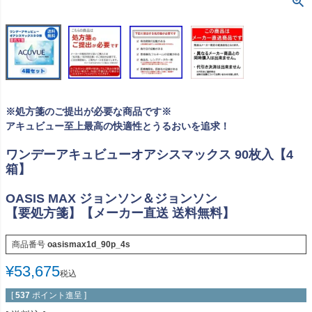
※処方箋のご提出が必要な商品です※
アキュビュー至上最高の快適性とうるおいを追求！
ワンデーアキュビューオアシスマックス 90枚入【4
箱】
OASIS MAX ジョンソン＆ジョンソン
【要処方箋】【メーカー直送 送料無料】
商品番号
oasismax1d_90p_4s
¥
53,675
税込
[
537
ポイント進呈 ]