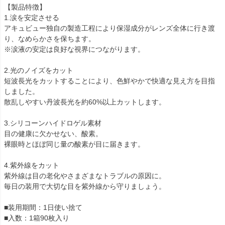
【製品特徴】
1.涙を安定させる
アキュビュー独自の製造工程により保湿成分がレンズ全体に行き渡
り、なめらかさを保ちます。
※涙液の安定は良好な視界につながります。
2.光のノイズをカット
短波長光をカットすることにより、色鮮やかで快適な見え方を目指
しました。
散乱しやすい丹波長光を約60%以上カットします。
3.シリコーンハイドロゲル素材
目の健康に欠かせない、酸素。
裸眼時とほぼ同じ量の酸素が目に届きます。
4.紫外線をカット
紫外線は目の老化やさまざまなトラブルの原因に。
毎日の装用で大切な目を紫外線から守りましょう。
■装用期間：1日使い捨て
■入数：1箱90枚入り