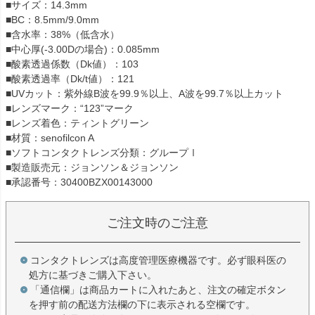
■サイズ：14.3mm
■BC：8.5mm/9.0mm
■含水率：38%（低含水）
■中心厚(-3.00Dの場合)：0.085mm
■酸素透過係数（Dk値）：103
■酸素透過率（Dk/t値）：121
■UVカット：紫外線B波を99.9％以上、A波を99.7％以上カット
■レンズマーク：“123”マーク
■レンズ着色：ティントグリーン
■材質：senofilcon A
■ソフトコンタクトレンズ分類：グループⅠ
■製造販売元：ジョンソン＆ジョンソン
■承認番号：30400BZX00143000
ご注文時のご注意
コンタクトレンズは高度管理医療機器です。必ず眼科医の
処方に基づきご購入下さい。
「通信欄」は商品カートに入れたあと、注文の確定ボタン
を押す前の配送方法欄の下に表示される空欄です。