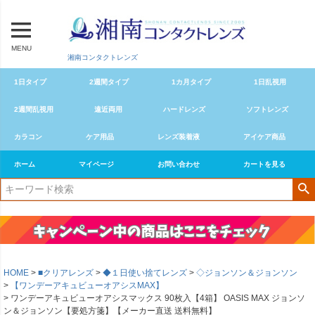
MENU
湘南コンタクトレンズ
1日タイプ
2週間タイプ
1カ月タイプ
1日乱視用
2週間乱視用
遠近両用
ハードレンズ
ソフトレンズ
カラコン
ケア用品
レンズ装着液
アイケア商品
ホーム
マイページ
お問い合わせ
カートを見る
HOME
■クリアレンズ
◆１日使い捨てレンズ
◇ジョンソン＆ジョンソン
【ワンデーアキュビューオアシスMAX】
ワンデーアキュビューオアシスマックス 90枚入【4箱】 OASIS MAX ジョンソ
ン＆ジョンソン【要処方箋】【メーカー直送 送料無料】