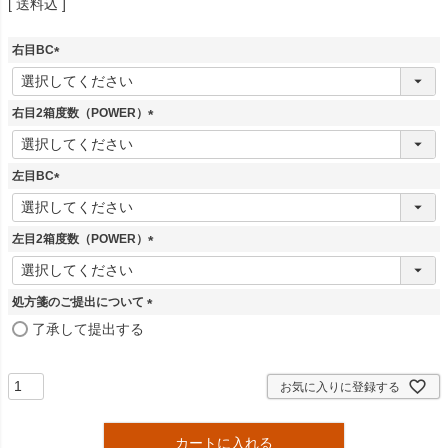
送料込
右目BC
(
必
須
右目2箱度数（POWER）
)
(
必
須
左目BC
)
(
必
須
左目2箱度数（POWER）
)
(
必
須
処方箋のご提出について
)
(
了承して提出する
必
須
)
お気に入りに登録する
カートに入れる