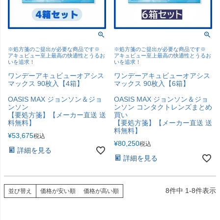
※処方箋のご提出が必要な商品です※
※処方箋のご提出が必要な商品です※
アキュビュー至上最高の快適性とうるお
アキュビュー至上最高の快適性とうるお
いを追求！
いを追求！
ワンデーアキュビューオアシス
ワンデーアキュビューオアシス
マックス 90枚入【4箱】
マックス 90枚入【6箱】
OASIS MAX ジョンソン＆ジョ
OASIS MAX ジョンソン＆ジョ
ンソン
ンソン コンタクトレンズまとめ
【要処方箋】【メーカー直送 送
買い
料無料】
【要処方箋】【メーカー直送 送
料無料】
¥
53,675
税込
¥
80,250
税込
詳細を見る
詳細を見る
8
件中
1
-
8
件表示
並び替え
価格が安い順
価格が高い順