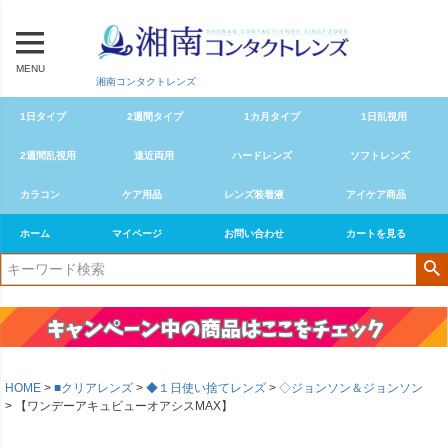
MENU
湘南コンタクトレンズ
1日タイプ
2週間タイプ
1カ月タイプ
1日乱視用
2週間乱視用
遠近両用
ハードレンズ
ソフトレンズ
カラコン
ケア用品
レンズ装着液
アイケア商品
ホーム
マイページ
お問い合わせ
カートを見る
HOME
■クリアレンズ
◆１日使い捨てレンズ
◇ジョンソン＆ジョンソン
【ワンデーアキュビューオアシスMAX】