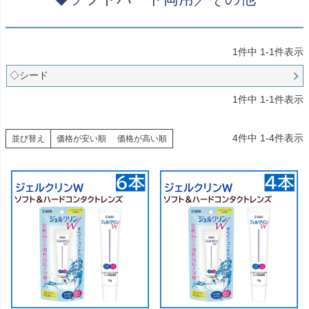
1
件中
1
-
1
件表示
◇シード
1
件中
1
-
1
件表示
4
件中
1
-
4
件表示
並び替え
価格が安い順
価格が高い順