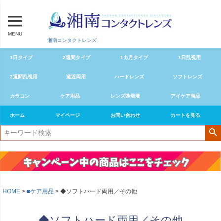
MENU
湘南コンタクトレンズ
1日タイプ
2週間タイプ
1カ月タイプ
1日乱視用
2週間乱視用
遠近両用
ハードレンズ
ソフトレンズ
カラコン
ケア用品
レンズ装着液
アイケア商品
ホーム
マイページ
お問い合わせ
カートを見る
HOME
■ケア用品
◆ソフトハード両用／その他
◆ソフトハード両用／その他