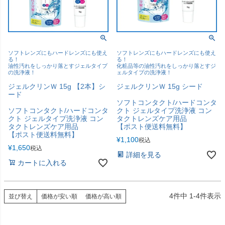
ソフトレンズにもハードレンズにも使え
ソフトレンズにもハードレンズにも使え
る！
る！
油性汚れをしっかり落とすジェルタイプ
化粧品等の油性汚れをしっかり落とすジ
の洗浄液！
ェルタイプの洗浄液！
ジェルクリンＷ 15g 【2本】シ
ジェルクリンＷ 15g シード
ード
ソフトコンタクト/ハードコンタ
ソフトコンタクト/ハードコンタ
クト ジェルタイプ洗浄液 コン
クト ジェルタイプ洗浄液 コン
タクトレンズケア用品
タクトレンズケア用品
【ポスト便送料無料】
【ポスト便送料無料】
¥
1,100
税込
¥
1,650
税込
詳細を見る
カートに入れる
4
件中
1
-
4
件表示
並び替え
価格が安い順
価格が高い順