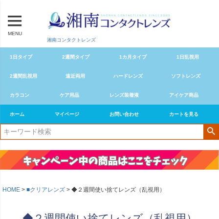
MENU
湘南コンタクトレンズ
1日タイプ
2週間タイプ
1カ月タイプ
1日乱視用
2週間乱視用
遠近両用
ハードレンズ
ソフトレンズ
カラコン
ケア用品
レンズ装着液
アイケア商品
ホーム
マイページ
お問い合わせ
カートを見る
HOME
■クリアレンズ
◆２週間使い捨てレンズ（乱視用）
◆２週間使い捨てレンズ（乱視用）