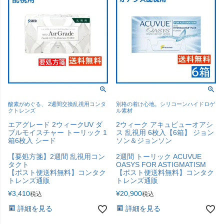
酸素がめぐる、 2週間交換乱視用コンタ
別格の着け心地。シリコーンハイドロゲ
クトレンズ
ル素材
エアグレード 2ウィークUV ダ
2ウィーク アキュビューオアシ
ブルモイスチャー トーリック 1
ス 乱視用 6枚入【6箱】 ジョン
箱6枚入 シード
ソン＆ジョンソン
【要処方箋】2週間 乱視用コン
2週間 トーリック ACUVUE
タクト
OASYS FOR ASTIGMATISM
【ポスト便送料無料】コンタク
【ポスト便送料無料】コンタク
トレンズ通販
トレンズ通販
¥
3,410
¥
20,900
税込
税込
詳細を見る
詳細を見る