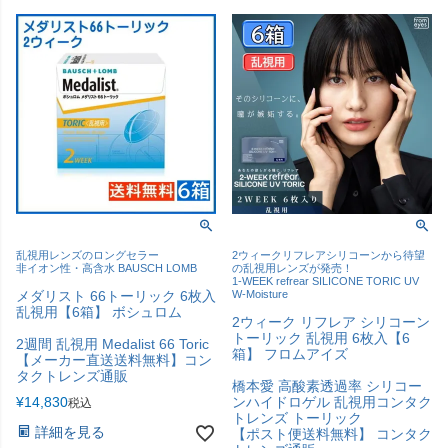
乱視用レンズのロングセラー
2ウィークリフレアシリコーンから待望
非イオン性・高含水 BAUSCH LOMB
の乱視用レンズが発売！
1-WEEK refrear SILICONE TORIC UV
メダリスト 66トーリック 6枚入
W-Moisture
乱視用【6箱】 ボシュロム
2ウィーク リフレア シリコーン
トーリック 乱視用 6枚入【6
2週間 乱視用 Medalist 66 Toric
箱】 フロムアイズ
【メーカー直送送料無料】コン
タクトレンズ通販
橋本愛 高酸素透過率 シリコー
¥
14,830
ンハイドロゲル 乱視用コンタク
税込
トレンズ トーリック
詳細を見る
【ポスト便送料無料】 コンタク