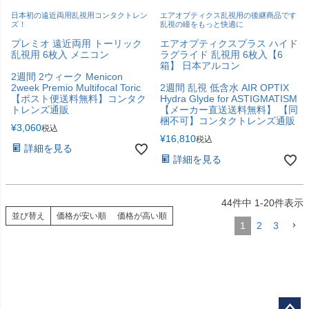
日本初の遠近両用乱視用コンタクトレン
エアオプティクス乱視用の後継商品です
ズ！
乱視の瞳をもっと快適に
プレミオ 遠近両用 トーリック
エアオプティクスプラス ハイド
乱視用 6枚入 メニコン
ラグライド 乱視用 6枚入【6
箱】 日本アルコン
2週間 2ウィーク Menicon
2week Premio Multifocal Toric
2週間 乱視 低含水 AIR OPTIX
【ポスト便送料無料】コンタク
Hydra Glyde for ASTIGMATISM
トレンズ通販
【メーカー直送送料無料】 【同
梱不可】コンタクトレンズ通販
¥
3,060
税込
¥
16,810
税込
詳細を見る
詳細を見る
44
件中
1
-
20
件表示
並び替え
価格が安い順
価格が高い順
1
2
3