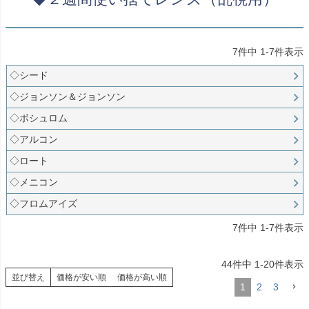
7
件中
1
-
7
件表示
◇シード
◇ジョンソン＆ジョンソン
◇ボシュロム
◇アルコン
◇ロート
◇メニコン
◇フロムアイズ
7
件中
1
-
7
件表示
44
件中
1
-
20
件表示
並び替え
価格が安い順
価格が高い順
1
2
3