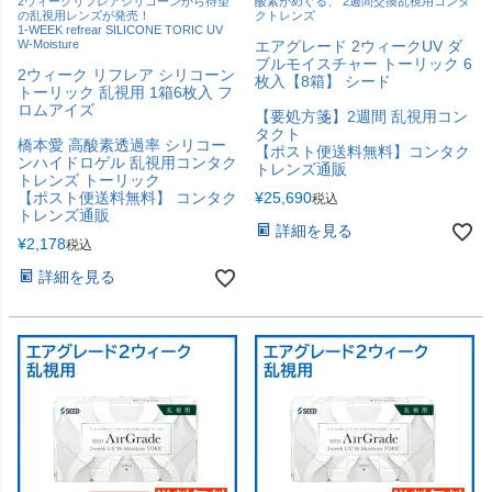
2ウィークリフレアシリコーンから待望
酸素がめぐる、 2週間交換乱視用コンタ
の乱視用レンズが発売！
クトレンズ
1-WEEK refrear SILICONE TORIC UV
W-Moisture
エアグレード 2ウィークUV ダ
ブルモイスチャー トーリック 6
2ウィーク リフレア シリコーン
枚入【8箱】 シード
トーリック 乱視用 1箱6枚入 フ
ロムアイズ
【要処方箋】2週間 乱視用コン
タクト
橋本愛 高酸素透過率 シリコー
【ポスト便送料無料】コンタク
ンハイドロゲル 乱視用コンタク
トレンズ通販
トレンズ トーリック
【ポスト便送料無料】 コンタク
¥
25,690
税込
トレンズ通販
詳細を見る
¥
2,178
税込
詳細を見る