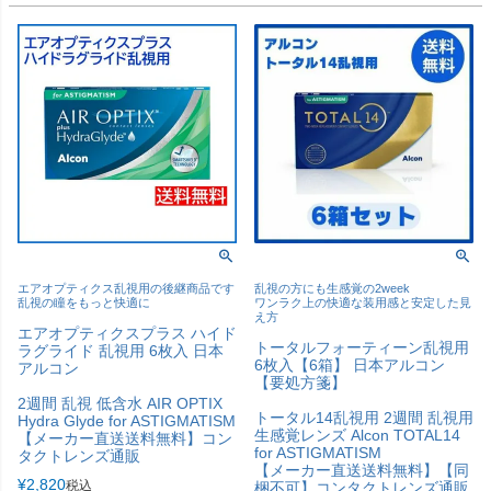
エアオプティクス乱視用の後継商品です
乱視の方にも生感覚の2week
乱視の瞳をもっと快適に
ワンラク上の快適な装用感と安定した見
え方
エアオプティクスプラス ハイド
トータルフォーティーン乱視用
ラグライド 乱視用 6枚入 日本
6枚入【6箱】 日本アルコン
アルコン
【要処方箋】
2週間 乱視 低含水 AIR OPTIX
トータル14乱視用 2週間 乱視用
Hydra Glyde for ASTIGMATISM
生感覚レンズ Alcon TOTAL14
【メーカー直送送料無料】コン
for ASTIGMATISM
タクトレンズ通販
【メーカー直送送料無料】【同
¥
2,820
税込
梱不可】コンタクトレンズ通販