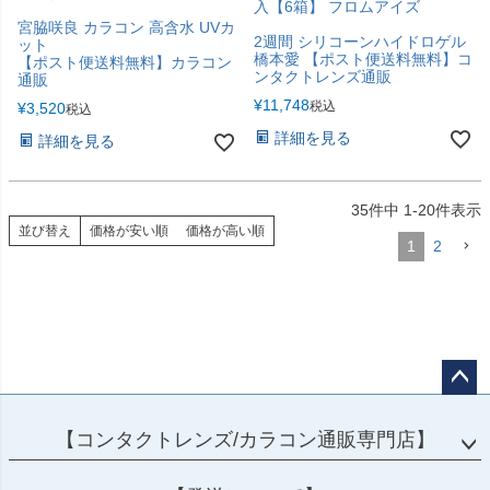
入【6箱】 フロムアイズ
宮脇咲良 カラコン 高含水 UVカ
2週間 シリコーンハイドロゲル
ット
橋本愛 【ポスト便送料無料】コ
【ポスト便送料無料】カラコン
ンタクトレンズ通販
通販
¥
11,748
税込
¥
3,520
税込
詳細を見る
詳細を見る
35
件中
1
-
20
件表示
並び替え
価格が安い順
価格が高い順
1
2
ペー
ジト
【コンタクトレンズ/カラコン通販専門店】
ップ
へ