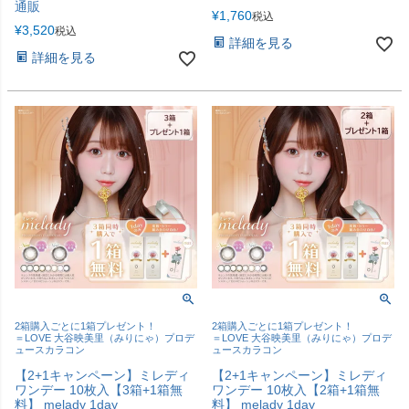
通販
¥
1,760
税込
¥
3,520
税込
詳細を見る
詳細を見る
2箱購入ごとに1箱プレゼント！
2箱購入ごとに1箱プレゼント！
＝LOVE 大谷映美里（みりにゃ）プロデ
＝LOVE 大谷映美里（みりにゃ）プロデ
ュースカラコン
ュースカラコン
【2+1キャンペーン】ミレディ
【2+1キャンペーン】ミレディ
ワンデー 10枚入【3箱+1箱無
ワンデー 10枚入【2箱+1箱無
料】 melady 1day
料】 melady 1day