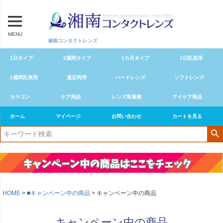
MENU
湘南コンタクトレンズ
1日タイプ
2週間タイプ
1カ月タイプ
1日乱視用
2週間乱視用
遠近両用
ハードレンズ
ソフトレンズ
カラコン
ケア用品
レンズ装着液
アイケア商品
ホーム
マイページ
お問い合わせ
カートを見る
HOME
■キャンペーン中の商品
キャンペーン中の商品
キャンペーン中の商品