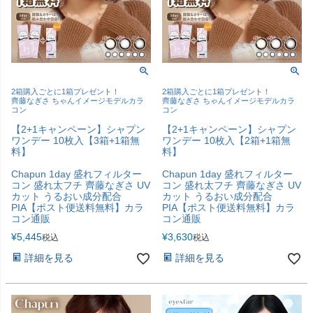
2箱購入ごとに1箱プレゼント！
2箱購入ごとに1箱プレゼント！
齊藤なぎさ ちゃんイメージモデルカラ
齊藤なぎさ ちゃんイメージモデルカラ
コン
コン
【2+1キャンペーン】シャプン
【2+1キャンペーン】シャプン
ワンデー 10枚入【3箱+1箱無
ワンデー 10枚入【2箱+1箱無
料】
料】
Chapun 1day 盛れフィルター
Chapun 1day 盛れフィルター
コン 盛れ太フチ 齊藤なぎさ UV
コン 盛れ太フチ 齊藤なぎさ UV
カット うるおい成分配合
カット うるおい成分配合
PIA【ポスト便送料無料】カラ
PIA【ポスト便送料無料】カラ
コン通販
コン通販
¥
5,445
¥
3,630
税込
税込
詳細を見る
詳細を見る