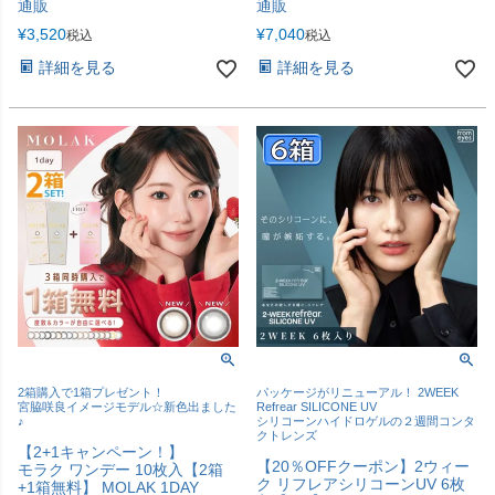
通販
通販
¥
3,520
¥
7,040
税込
税込
詳細を見る
詳細を見る
2箱購入で1箱プレゼント！
パッケージがリニューアル！ 2WEEK
宮脇咲良イメージモデル☆新色出ました
Refrear SILICONE UV
♪
シリコーンハイドロゲルの２週間コンタ
クトレンズ
【2+1キャンペーン！】
【20％OFFクーポン】2ウィー
モラク ワンデー 10枚入【2箱
ク リフレアシリコーンUV 6枚
+1箱無料】 MOLAK 1DAY