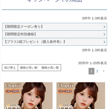
3
件中
1
-
3
件表示
【期間限定クーポン有り】
【期間限定特別価格】
【プラス1箱プレゼント（購入条件有）】
3
件中
1
-
3
件表示
35
件中
1
-
20
件表示
並び替え
価格が安い順
価格が高い順
1
2