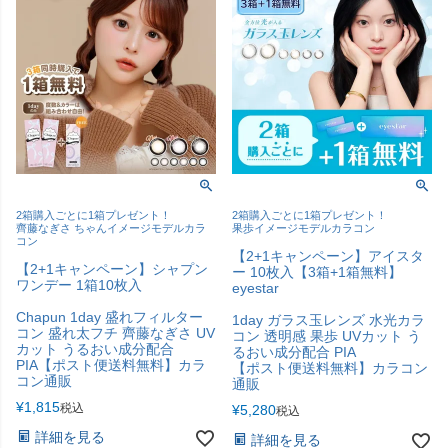
2箱購入ごとに1箱プレゼント！
2箱購入ごとに1箱プレゼント！
齊藤なぎさ ちゃんイメージモデルカラ
果歩イメージモデルカラコン
コン
【2+1キャンペーン】アイスタ
【2+1キャンペーン】シャプン
ー 10枚入【3箱+1箱無料】
ワンデー 1箱10枚入
eyestar
Chapun 1day 盛れフィルター
1day ガラス玉レンズ 水光カラ
コン 盛れ太フチ 齊藤なぎさ UV
コン 透明感 果歩 UVカット う
カット うるおい成分配合
るおい成分配合 PIA
PIA【ポスト便送料無料】カラ
【ポスト便送料無料】カラコン
コン通販
通販
¥
1,815
税込
¥
5,280
税込
詳細を見る
詳細を見る