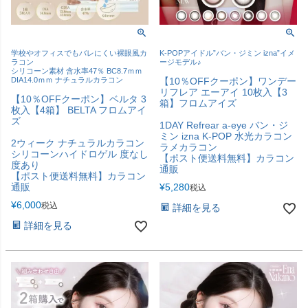
学校やオフィスでもバレにくい裸眼風カ
K-POPアイドル”バン・ジミン izna”イメ
ラコン
ージモデル♪
シリコーン素材 含水率47％ BC8.7ｍｍ
DIA14.0ｍｍ ナチュラルカラコン
【10％OFFクーポン】ワンデー
リフレア エーアイ 10枚入【3
【10％OFFクーポン】ベルタ 3
箱】フロムアイズ
枚入【4箱】 BELTA フロムアイ
ズ
1DAY Refrear a-eye バン・ジ
ミン izna K-POP 水光カラコン
2ウィーク ナチュラルカラコン
ラメカラコン
シリコーンハイドロゲル 度なし
【ポスト便送料無料】カラコン
度あり
通販
【ポスト便送料無料】カラコン
通販
¥
5,280
税込
¥
6,000
税込
詳細を見る
詳細を見る