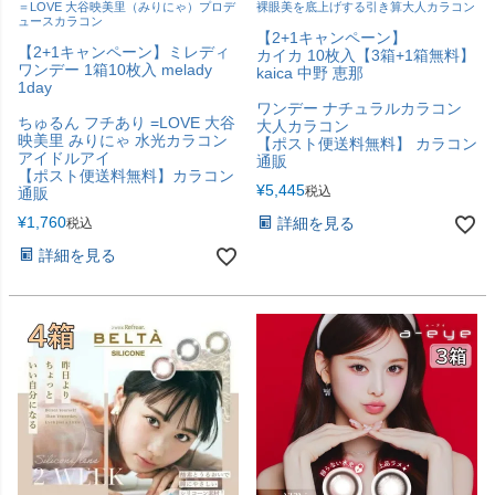
＝LOVE 大谷映美里（みりにゃ）プロデ
裸眼美を底上げする引き算大人カラコン
ュースカラコン
【2+1キャンペーン】
【2+1キャンペーン】ミレディ
カイカ 10枚入【3箱+1箱無料】
ワンデー 1箱10枚入 melady
kaica 中野 恵那
1day
ワンデー ナチュラルカラコン
ちゅるん フチあり =LOVE 大谷
大人カラコン
映美里 みりにゃ 水光カラコン
【ポスト便送料無料】 カラコン
アイドルアイ
通販
【ポスト便送料無料】カラコン
¥
5,445
税込
通販
¥
1,760
詳細を見る
税込
詳細を見る