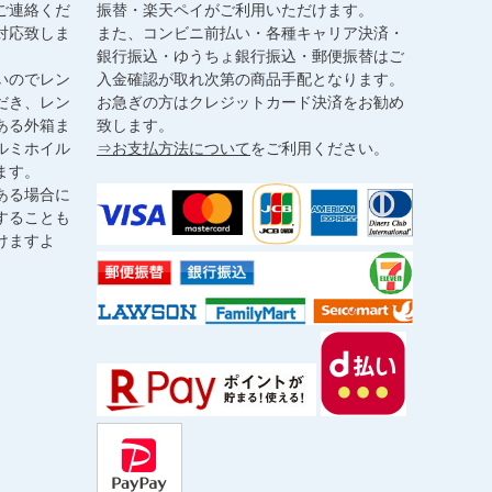
ご連絡くだ
振替・楽天ペイがご利用いただけます。
対応致しま
また、コンビニ前払い・各種キャリア決済・
銀行振込・ゆうちょ銀行振込・郵便振替はご
いのでレン
入金確認が取れ次第の商品手配となります。
だき、レン
お急ぎの方はクレジットカード決済をお勧め
ある外箱ま
致します。
ルミホイル
⇒お支払方法について
をご利用ください。
ます。
ある場合に
することも
けますよ