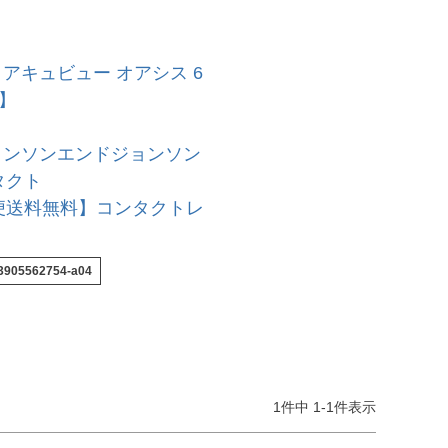
 アキュビュー オアシス 6
】
ョンソンエンドジョンソン
タクト
便送料無料】コンタクトレ
3905562754-a04
1
件中
1
-
1
件表示