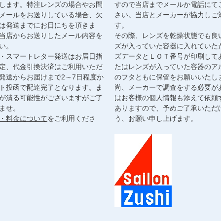
します。特注レンズの場合やお問
すので当店までメールか電話にて
メールをお送りしている場合、欠
さい。当店とメーカーが協力しご
は発送までにお日にちを頂きま
す。
当店からお送りしたメール内容を
その際、レンズを乾燥状態でも良
い。
ズが入っていた容器に入れていた
・スマートレター発送はお届日指
ズデータとＬＯＴ番号が印刷して
定、代金引換決済はご利用いただ
たはレンズが入っていた容器のア
発送からお届けまで2～7日程度か
のフタともに保管をお願いいたし
ト投函で配達完了となります。ま
尚、メーカーで調査をする必要が
が潰る可能性がございますがご了
はお客様の個人情報も添えて依頼
ませ。
ありますので、予めご了承いただ
・料金について
をご利用くださ
う、お願い申し上げます。