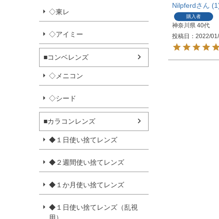
Nilpferd
1
◇東レ
購入者
神奈川県
40代
◇アイミー
投稿日
2022/01
■コンベレンズ
◇メニコン
◇シード
■カラコンレンズ
◆１日使い捨てレンズ
◆２週間使い捨てレンズ
◆１か月使い捨てレンズ
◆１日使い捨てレンズ（乱視
用）