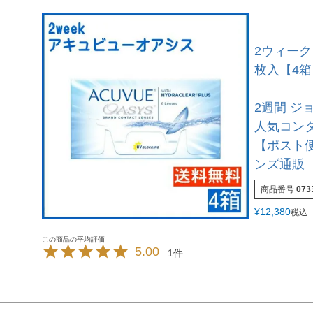
2ウィーク
枚入【4箱
2週間 ジ
人気コン
【ポスト
ンズ通販
商品番号
073
¥
12,380
税込
5.00
1