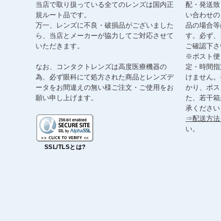
当店で取り扱っている全てのレンズは国内正
配・発送致
規ルート品です。
い合わせの
万一、レンズに不良・破損品がございました
品の場合等
ら、当店とメーカーが協力してご対応させて
す。必ず、
いただきます。
ご確認下さ
※ポスト便
なお、コンタクトレンズは高度医療機器の
定・時間指
為、必ず眼科にて処方された商品とレンズデ
けません。
ータをお間違えの無い様ご注文・ご使用をお
かり、ポス
願い申し上げます。
た、若干箱
承ください
⇒配送方法
い。
SSL/TLSとは?