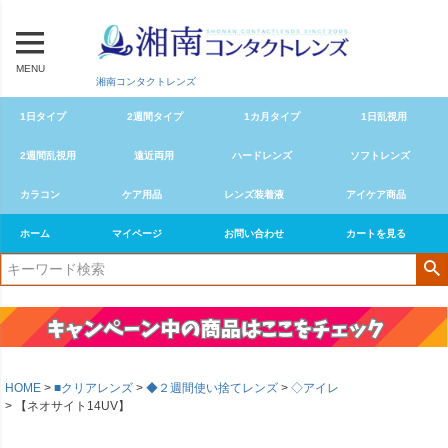
MENU
湘南コンタクトレンズ
1日タイプ
2週間タイプ
1カ月タイプ
1日乱視用
2週間乱視用
遠近両用
ハードレンズ
ソフトレンズ
カラコン
ケア用品
レンズ装着液
アイケア商品
ホーム
マイページ
お問い合わせ
カートを見る
HOME
■クリアレンズ
◆２週間使い捨てレンズ
◇アイレ
【ネオサイト14UV】