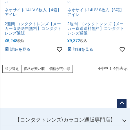
い
い
ネオサイト14UV 6枚入【4箱】
ネオサイト14UV 6枚入【6箱】
アイレ
アイレ
2週間 コンタクトレンズ【メー
2週間 コンタクトレンズ【メー
カー直送送料無料】コンタクト
カー直送送料無料】コンタクト
レンズ通販
レンズ通販
¥
6,248
¥
9,372
税込
税込
詳細を見る
詳細を見る
4
件中
1
-
4
件表示
並び替え
価格が安い順
価格が高い順
ペー
ジト
【コンタクトレンズ/カラコン通販専門店】
ップ
へ