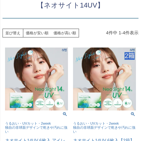
【ネオサイト14UV】
4
件中
1
-
4
件表示
並び替え
価格が安い順
価格が高い順
うるおい・UVカット・2week
うるおい・UVカット・2week
独自の非球面デザインで乾きや汚れに強
独自の非球面デザインで乾きや汚れに強
い
い
ネオサイト14UV 6枚入 アイレ
ネオサイト14UV 6枚入【2箱】