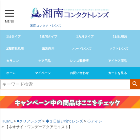
MENU
湘南コンタクトレンズ
1日タイプ
2週間タイプ
1カ月タイプ
1日乱視用
2週間乱視用
遠近両用
ハードレンズ
ソフトレンズ
カラコン
ケア用品
レンズ装着液
アイケア商品
ホーム
マイページ
お問い合わせ
カートを見る
HOME
■クリアレンズ
◆１日使い捨てレンズ
◇アイレ
【ネオサイトワンデーアクアモイスト】