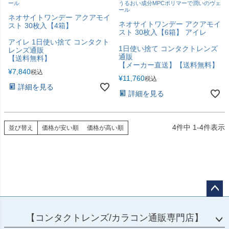
ール
うるおい成分MPCポリマーで潤いのヴェ
ール
ネオサイトワンデー アクアモイ
ネオサイトワンデー アクアモイ
スト 30枚入【4箱】
スト 30枚入【6箱】 アイレ
アイレ 1日使い捨て コンタクト
1日使い捨て コンタクトレンズ
レンズ通販
通販
【送料無料】
【メーカー直送】【送料無料】
¥
7,840
税込
¥
11,760
税込
詳細を見る
詳細を見る
4
件中
1
-
4
件表示
並び替え
価格が安い順
価格が高い順
ペー
ジト
【コンタクトレンズ/カラコン通販専門店】
ップ