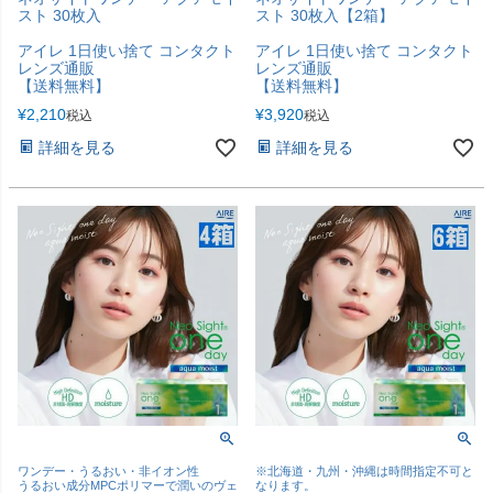
スト 30枚入
スト 30枚入【2箱】
アイレ 1日使い捨て コンタクト
アイレ 1日使い捨て コンタクト
レンズ通販
レンズ通販
【送料無料】
【送料無料】
¥
2,210
¥
3,920
税込
税込
詳細を見る
詳細を見る
ワンデー・うるおい・非イオン性
※北海道・九州・沖縄は時間指定不可と
うるおい成分MPCポリマーで潤いのヴェ
なります。