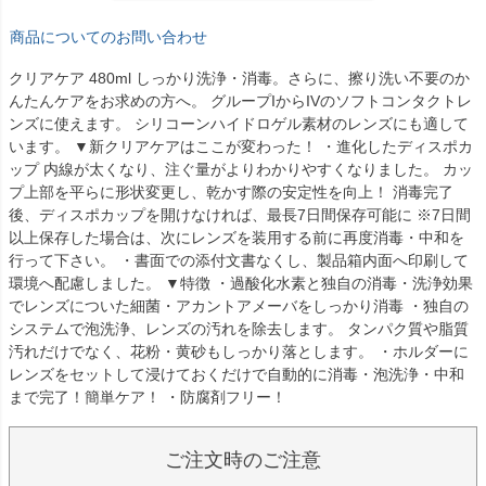
商品についてのお問い合わせ
クリアケア 480ml しっかり洗浄・消毒。さらに、擦り洗い不要のか
んたんケアをお求めの方へ。 グループIからIVのソフトコンタクトレ
ンズに使えます。 シリコーンハイドロゲル素材のレンズにも適して
います。 ▼新クリアケアはここが変わった！ ・進化したディスポカ
ップ 内線が太くなり、注ぐ量がよりわかりやすくなりました。 カッ
プ上部を平らに形状変更し、乾かす際の安定性を向上！ 消毒完了
後、ディスポカップを開けなければ、最長7日間保存可能に ※7日間
以上保存した場合は、次にレンズを装用する前に再度消毒・中和を
行って下さい。 ・書面での添付文書なくし、製品箱内面へ印刷して
環境へ配慮しました。 ▼特徴 ・過酸化水素と独自の消毒・洗浄効果
でレンズについた細菌・アカントアメーバをしっかり消毒 ・独自の
システムで泡洗浄、レンズの汚れを除去します。 タンパク質や脂質
汚れだけでなく、花粉・黄砂もしっかり落とします。 ・ホルダーに
レンズをセットして浸けておくだけで自動的に消毒・泡洗浄・中和
まで完了！簡単ケア！ ・防腐剤フリー！
ご注文時のご注意