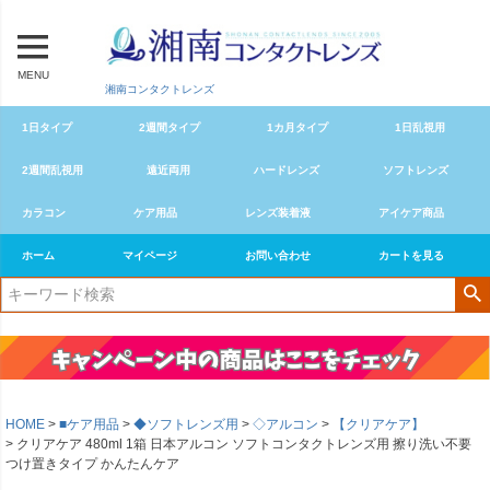
MENU
湘南コンタクトレンズ
1日タイプ
2週間タイプ
1カ月タイプ
1日乱視用
2週間乱視用
遠近両用
ハードレンズ
ソフトレンズ
カラコン
ケア用品
レンズ装着液
アイケア商品
ホーム
マイページ
お問い合わせ
カートを見る
HOME
■ケア用品
◆ソフトレンズ用
◇アルコン
【クリアケア】
クリアケア 480ml 1箱 日本アルコン ソフトコンタクトレンズ用 擦り洗い不要
つけ置きタイプ かんたんケア