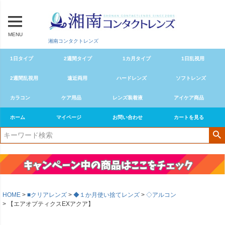
MENU
湘南コンタクトレンズ
1日タイプ
2週間タイプ
1カ月タイプ
1日乱視用
2週間乱視用
遠近両用
ハードレンズ
ソフトレンズ
カラコン
ケア用品
レンズ装着液
アイケア商品
ホーム
マイページ
お問い合わせ
カートを見る
HOME
■クリアレンズ
◆１か月使い捨てレンズ
◇アルコン
【エアオプティクスEXアクア】