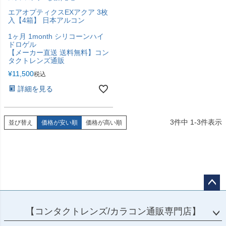
エアオプティクスEXアクア 3枚
入【4箱】 日本アルコン
1ヶ月 1month シリコーンハイ
ドロゲル
【メーカー直送 送料無料】コン
タクトレンズ通販
¥
11,500
税込
詳細を見る
3
件中
1
-
3
件表示
並び替え
価格が安い順
価格が高い順
ペー
ジト
【コンタクトレンズ/カラコン通販専門店】
ップ